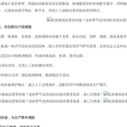
集液体介质折射率，智能自动换算对应浓度数值。检测数据实时本地数字显示，同时输
传，让液体浓度可视化、数字化，告别人工抽检估算的粗放管控模式。
洗，告别探头污染难题
污重、铁屑多、杂质多，是检测探头的最大克星。探头结垢、挂料、糊面，都会直接导
备集成一体式气动自动清洗结构，接入车间常规压缩空气即可使用，支持自定义定时自
压气流定向冲刷检测镜面，快速剥离油泥、铁屑、悬浮油膜；
程自动化清洗，无需人工拆机擦拭清理；
久保持探头洁净，锁定检测精度，数据稳定不波动。
降低设备维护频次，减少人工运维成本，适配车间不间断连续化生产模式。
用价值，为生产降本增效