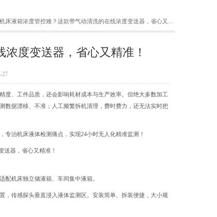
 机床液箱浓度管控难？这款带气动清洗的在线浓度变送器，省心又精准！
线浓度变送器，省心又精准！
27
精度、工件品质，还会影响耗材成本与生产效率。但绝大多数加工
测数据漂移、不准；人工频繁拆机清理，费时费力，还无法实时把
，专治机床液体检测痛点，实现24小时无人化精准监测！
适配机床独立储液箱、车间集中液箱。
置，传感探头垂直浸入液体监测区。安装简单、拆装便捷，大小规