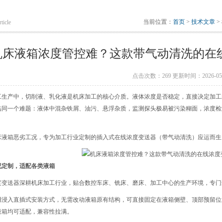
当前位置：
首页
>
技术文章
>
ticle
机床液箱浓度管控难？这款带气动清洗的在
点击次数：269 更新时间：2026-05-
工生产中，切削液、乳化液是机床加工的核心介质。液体浓度是否稳定，直接决定加工
临同一个难题：液体中混杂铁屑、油污、悬浮杂质，监测探头极易被污染糊面，浓度检
。
床液箱恶劣工况，专为加工行业定制的插入式在线浓度变送器（带气动清洗）应运而生
况定制，适配各类液箱
度变送器深耕机床加工行业，贴合数控车床、铣床、磨床、加工中心的生产环境，专门
用浸入直插式安装方式，无需改动液箱原有结构，可直接固定在液箱侧壁、顶部预留位
液箱均可适配，兼容性拉满。