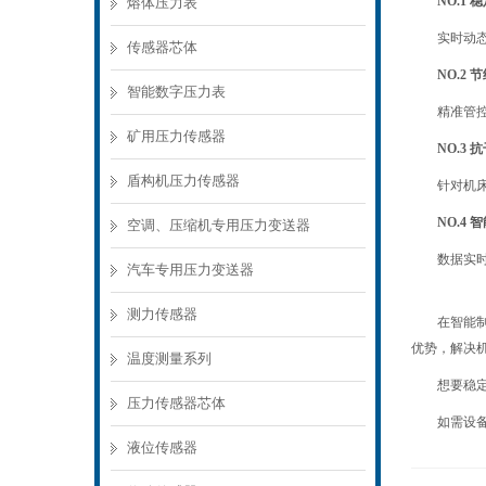
NO.1
稳
熔体压力表
实时动
传感器芯体
NO.2
节
智能数字压力表
精准管
矿用压力传感器
NO.3
抗
盾构机压力传感器
针对机
NO.4
智
空调、压缩机专用压力变送器
数据实
汽车专用压力变送器
测力传感器
在智能
优势，解决
温度测量系列
想要稳
压力传感器芯体
如需设
液位传感器