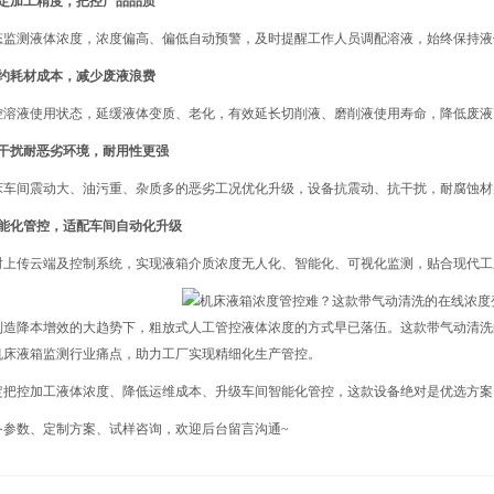
定加工精度，把控产品品质
态监测液体浓度，浓度偏高、偏低自动预警，及时提醒工作人员调配溶液，始终保持液
约耗材成本，减少废液浪费
控溶液使用状态，延缓液体变质、老化，有效延长切削液、磨削液使用寿命，降低废液
干扰耐恶劣环境，耐用性更强
床车间震动大、油污重、杂质多的恶劣工况优化升级，设备抗震动、抗干扰，耐腐蚀材
能化管控，适配车间自动化升级
时上传云端及控制系统，实现液箱介质浓度无人化、智能化、可视化监测，贴合现代工
制造降本增效的大趋势下，粗放式人工管控液体浓度的方式早已落伍。这款带气动清洗
机床液箱监测行业痛点，助力工厂实现精细化生产管控。
定把控加工液体浓度、降低运维成本、升级车间智能化管控，这款设备绝对是优选方案
备参数、定制方案、试样咨询，欢迎后台留言沟通~