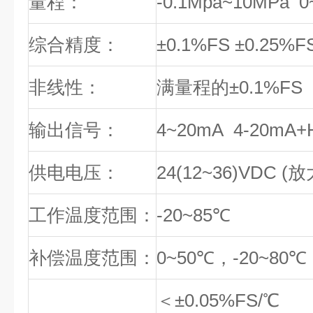
量程：
-0.1Mpa~10MPa 
综合精度：
±
0.1%FS
±
0.25%F
非线性：
满量程的
±
0.1%FS
输出信号：
4~20mA 4-20mA+
供电电压：
24(12~36)VDC (
放
工作温度范围：
-20~85℃
补偿温度范围：
0~50℃
，
-20~80℃
温度漂移
＜±
0.05%FS/℃