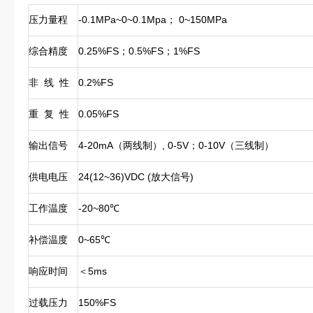
压力量程
-0.1MPa~0~0.1Mpa； 0~150MPa
综合精度
0.25%FS；0.5%FS；1%FS
非 线 性
0.2%FS
重 复 性
0.05%FS
输出信号
4-20mA（两线制）, 0-5V；0-10V（三线制）
供电电压
24(12~36)VDC (放大信号)
工作温度
-20~80℃
补偿温度
0~65℃
响应时间
＜5ms
过载压力
150%FS