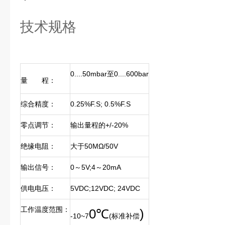
技术规格
0....50mbar至0....600bar
量
程：
综合精度：
0.25%F.S; 0.5%F.S
零点调节：
输出量程的+/-20%
绝缘电阻：
大于50MΩ/50V
输出信号：
0～5V;4～20mA
供电电压：
5VDC;12VDC; 24VDC
工作温度范围：
0
℃
)
-10~7
(标准补偿