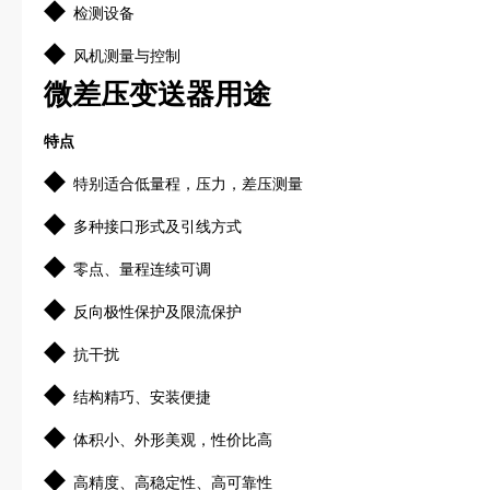
◆
检测设备
◆
风机测量与控制
微差压变送器用途
特
点
◆
特别适合低量程，压力，差压测量
◆
多种接口形式及引线方式
◆
零点、量程连续可调
◆
反向极性保护及限流保护
◆
抗干扰
◆
结构精巧、安装便捷
◆
体积小、外形美观，性价比高
◆
高精度、高稳定性、高可靠性