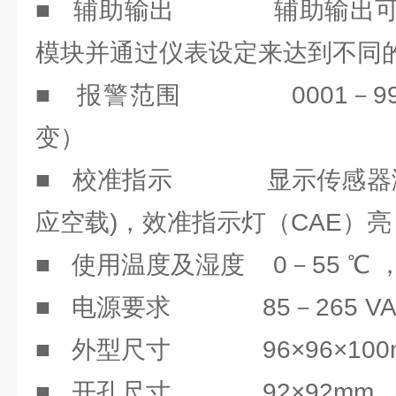
■ 辅助输出 辅助输出可
模块并通过仪表设定来达到不同
■ 报警范围 0001－999
变）
■ 校准指示 显示传感器满量
应空载)，效准指示灯（CAE）
■ 使用温度及湿度 0－55 ℃ ，≤
■ 电源要求 85－265 VAC??
■ 外型尺寸 96×96×100
■ 开孔尺寸 92×92mm