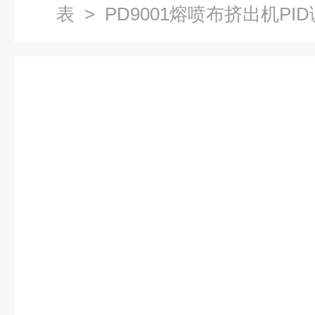
表
> PD9001熔喷布挤出机PI