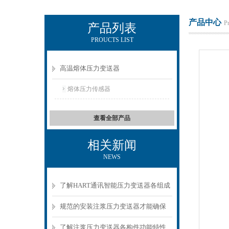
产品中心
P
产品列表
PROUCTS LIST
上海朝辉压力仪器有限公司
高温熔体压力变送器
熔体压力传感器
查看全部产品
相关新闻
NEWS
了解HART通讯智能压力变送器各组成
部件功能特点可有效保障压力采集稳
规范的安装注浆压力变送器才能确保
定
数据准确可靠
了解注浆压力变送器各构件功能特性