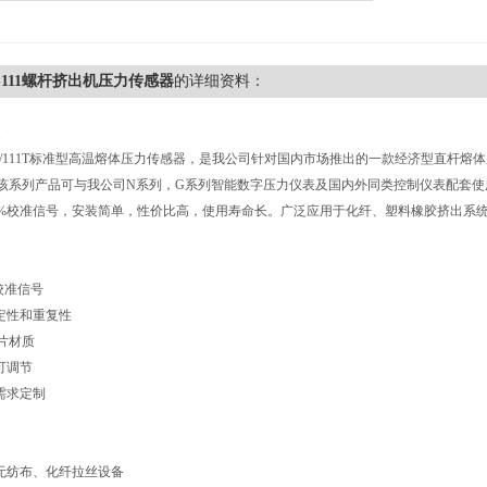
G-111螺杆挤出机压力传感器
的详细资料：
-111/111T标准型高温熔体压力传感器，是我公司针对国内市场推出的一款经济型直杆
该系列产品可与我公司N系列，G系列智能数字压力仪表及国内外同类控制仪表配套使
0%校准信号，安装简单，性价比高，使用寿命长。广泛应用于化纤、塑料橡胶挤出系
点
%校准信号
稳定性和重复性
膜片材质
可调节
需求定制
域
、无纺布、化纤拉丝设备