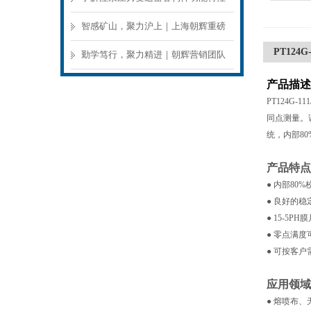
确保施工参数贴合工程标准
智感矿山，聚力沪上｜上海朝辉重磅
PT124
亮相 2026 上海世界煤炭工业博览会，
勤学笃行，聚力精进｜朝辉营销团队
现场高光记录
外出专项培训圆满落幕
产品描述
PT124G
同点测量。
统，内部8
产品特
● 内部80
● 良好的
● 15-5PH
● 零点满度
● 可按客户
应用领
● 熔喷布