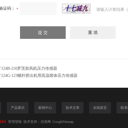
验证码：
请输入计算结果（
T124B-210罗茨鼓风机压力传感器
T124G-123螺杆挤出机用高温熔体压力传感器
产品展示
新闻中心
技术文章
在线留言
联系
3261
管理登陆
技术支持：
仪表网
GoogleSitemap