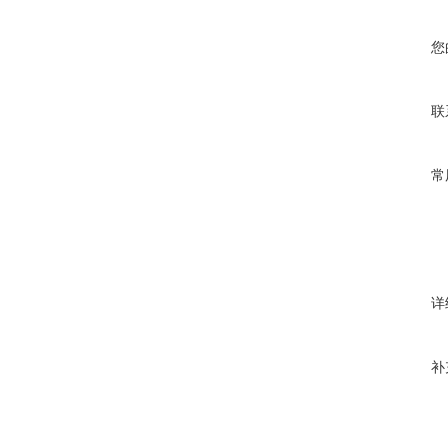
您
联
常
详
补