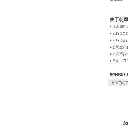
关于朝辉
● 上海朝
● ZHY
● ZHYQ
● 公司生
● 公司逐
● 目前，
螺杆挤出机
如果你对
您