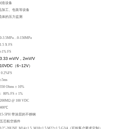
制造设备
食品加工、包装等设备
温流体的压力监测
格
-3.5MPa…0-150MPa
力： 1.5 X FS
1% FS
3.33 mV/V
，
2mV/V
10VDC
（
6~12V
）
0.2%FS
5ms
0 Ohms ± 10%
0% FS ± 1%
0MΩ @ 100 VDC
400℃
15-5PH 带涂层的不锈钢
 五芯航空插件
2″-20UNF, M14×1.5, M18×1.5 M22×1.5,G3/4（可按客户要求定制）