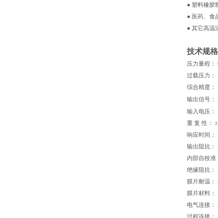
● 塑料橡胶
● 医药、
● 其它高
技术规
压力量程： 0
过载压
综合精度： ±
输出信号：
输入电压：
重 复 性： ± 
响应时间： ≤
输出阻抗： 35
内部自校准： 8
绝缘阻抗： 20
膜片耐温： 
膜片材料： 
电气连接：
过程连接： 1/