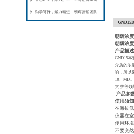
亮相 2026 上海世界煤炭工业博览会，
勤学笃行，聚力精进｜朝辉营销团队
GND1
现场高光记录
外出专项培训圆满落幕
朝辉浓度
朝辉浓度
产品描述
GND1
介质的浓
响，所以
10、M
支 护等
产品参
使用须知
在海拔低
仪器在室
使用环境
不要突然