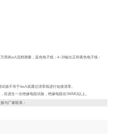
万用表mA流档测量，蓝色电子线：4~20输出正和黄色电子线：
果测试值不等于4mA就通过清零线进行短接清零。
，应进生一次绝缘电阻试验，绝缘电阻在500MΩ以上。
直接与厂家联系：