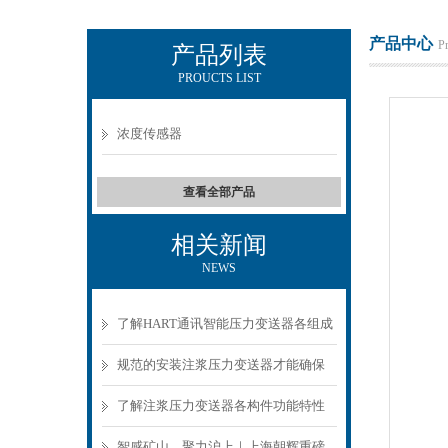
产品中心
P
产品列表
PROUCTS LIST
上海朝辉压力仪器有限公司
浓度传感器
查看全部产品
相关新闻
NEWS
了解HART通讯智能压力变送器各组成
部件功能特点可有效保障压力采集稳
规范的安装注浆压力变送器才能确保
定
数据准确可靠
了解注浆压力变送器各构件功能特性
确保施工参数贴合工程标准
智感矿山，聚力沪上｜上海朝辉重磅