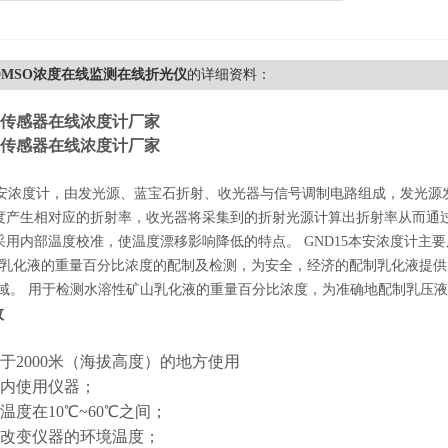
5DMSO浓度在线监测在线折光仪
的详细资料：
传感器在线浓度计厂家
传感器在线浓度计厂家
5本安浓度计，由发光源、蓝宝石折射、收光器与信号调制电路组成，发光
度产生相对应的折射率，收光器将采集到的折射光源计算出折射率从而通
采用内部温度校准，使温度漂移影响降低的特点。 GND15本安浓度计主要
DT 乳化液的重量百分比浓度的配制及检测，为安全，经济的配制乳化液提
领域。 用于检测水溶性矿山乳化液的重量百分比浓度，为准确地配制乳压
数
于2000米（海拔高度）的地方使用
内使用仪器；
温度在10℃~60℃之间；
改变仪器的环境温度；