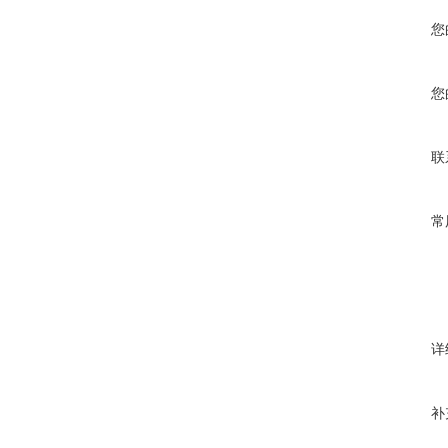
您
您
联
常
详
补