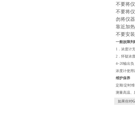
不要将仪
不要将仪
勿将仪器
靠近加热
不要安装
一般故障判
1．浓度计
2．怀疑浓
4~20输
浓度计使用
维护保养
定期/定时
测量高温、
如果你对