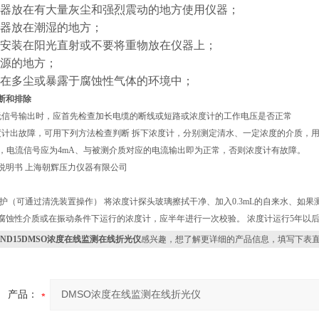
器放在有大量灰尘和强烈震动的地方使用仪器；
器放在潮湿的地方；
安装在阳光直射或不要将重物放在仪器上；
源的地方；
在多尘或暴露于腐蚀性气体的环境中；
断和排除
无信号输出时，应首先检查加长电缆的断线或短路或浓度计的工作电压是否正常
度计出故障，可用下列方法检查判断 拆下浓度计，分别测定清水、一定浓度的介质，用
出负，电流信号应为4mA、与被测介质对应的电流输出即为正常，否则浓度计有故障。
说明书 上海朝辉压力仪器有限公司
维护（可通过清洗装置操作） 将浓度计探头玻璃擦拭干净、加入0.3mL的自来水、如
腐蚀性介质或在振动条件下运行的浓度计，应半年进行一次校验。 浓度计运行5年以后
GND15DMSO浓度在线监测在线折光仪
感兴趣，想了解更详细的产品信息，填写下表
产品：