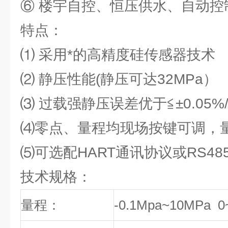
⑥ 楼宇自控、恒压供水、自动控
特点：
⑴ 采用*的高精度硅传感器技术
⑵ 静压性能(静压可达32MPa）
⑶ 过载强静压误差优于≦±0.05%/
⑷零点、量程均现场按键可调，量程
⑸可选配HART通讯协议或RS48
技术规格：
量程：
-0.1Mpa~10MPa 