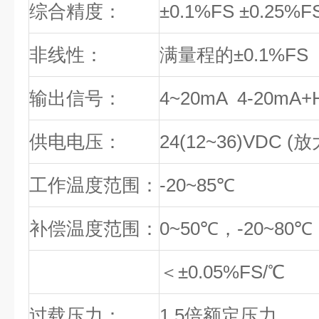
综合精度：
±
0.1%FS
±
0.25%F
非线性：
满量程的
±
0.1%FS
输出信号：
4~20mA 4-20mA+
供电电压：
24(12~36)VDC (
放
工作温度范围：
-20~85℃
补偿温度范围：
0~50℃
，
-20~80℃
温度漂移
＜±
0.05%FS/℃
过载压力：
1.5
倍额定压力