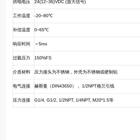
供电电压
24(12~36)VDC (放大信号)
工作温度
-20~80℃
补偿温度
0~65℃
响应时间
＜5ms
过载压力
150%FS
介质材料
压力接头为不锈钢，外壳为不锈钢或硬制铝
电气连接
赫斯曼（DIN43650）， 1/2NPT格兰引线
压力连接
G1/4, G1/2, 1/2NPT, 1/4NPT, M20*1.5等