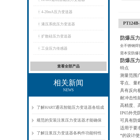
4-20mA压力变送器
PT124
液压系统压力变送器
扩散硅压力变送器
防爆压力
全不锈钢焊
工业压力传感器
需本安防爆
防爆压力
查看全部产品
特点
测量范围广:-0
相关新闻
零点、量
NEWS
具有反向
耐冲击性
高精度、
了解HART通讯智能压力变送器各组成
IP65外
部件功能特点可有效保障压力采集稳
规范的安装注浆压力变送器才能确保
可具有防爆
适用于要
定
数据准确可靠
了解注浆压力变送器各构件功能特性
*的设计