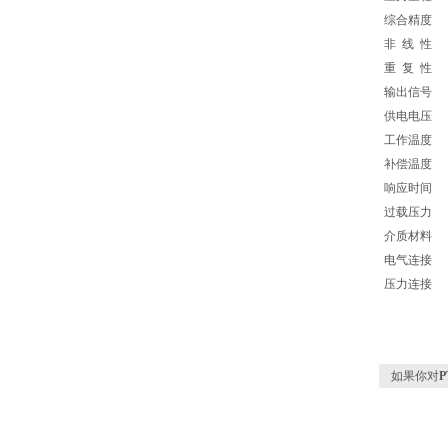
综合精度
非 线 性
重 复 性
输出信号
供电电压
工作温度
补偿温度
响应时间
过载压力
介质材料
电气连接
压力连接
如果你对