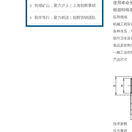
使用奉命
确保施工参数贴合工程标准
智感矿山，聚力沪上｜上海朝辉重磅
根据特殊
亮相 2026 上海世界煤炭工业博览会，
应用领域
勤学笃行，聚力精进｜朝辉营销团队
机械工程应
现场高光记录
外出专项培训圆满落幕
各种水压，
医疗卫生应
食品及饮料
一般工业控
产品尺寸
技术参数
压力量程