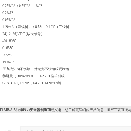
0.25%FS；0.5%FS；1%FS
0.2%FS
0.05%FS
4-20mA（两线制）；0-5V；0-10V（三线制）
24(12~36)VDC (放大信号)
-20~80℃
0~65℃
＜5ms
150%FS
压力接头为不锈钢，外壳为不锈钢或硬制铝
赫斯曼（DIN43650）， 1/2NPT格兰引线
G1/4, G1/2, 1/2NPT, 1/4NPT, M20*1.5等
PT124B-215防爆压力变送器制造商
感兴趣，想了解更详细的产品信息，填写下表直接