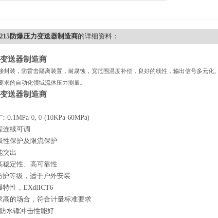
B-215防爆压力变送器制造商
的详细资料：
变送器制造商
接封装，防雷击隔离装置，耐腐蚀，宽范围温度补偿，良好的线性，输出信号多元化
要求的自动化领域流体压力测量。
变送器制造商
.1MPa-0, 0-(10KPa-60MPa)
程连续可调
极性保护及限流保护
能突出
高稳定性、高可靠性
壳防护等级，适于户外安装
特性，EXdIICT6
求高的场合，符合计量标准要求
使防水锤冲击性能好