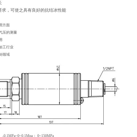
长
要求，可使之具有良好的抗结冰性能
用方面
气压的测量
用
加工行业
制领域
-0.1MPa~0~0.1Mpa； 0~150MPa