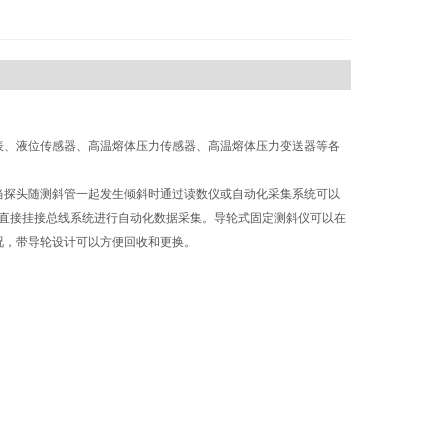
表、液位传感器、高温熔体压力传感器、高温熔体压力变送器等各
当探头随测斜管一起发生倾斜时通过读数仪或自动化采集系统可以
可直接挂接总线系统进行自动化数据采集。导轮式固定测斜仪可以在
况，带导轮设计可以方便回收和更换。