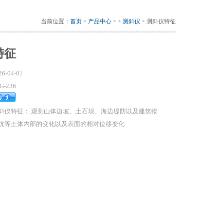
当前位置：
首页
>
产品中心
> >
测斜仪
> 测斜仪特征
特征
26-04-01
G-236
斜仪特征： 观测山体边坡、土石坝、海边堤防以及建筑物
坑等土体内部的变化以及表面的相对位移变化