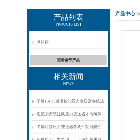
产品中心
P
产品列表
PROUCTS LIST
上海朝辉压力仪器有限公司
测斜仪
查看全部产品
相关新闻
NEWS
了解HART通讯智能压力变送器各组成
部件功能特点可有效保障压力采集稳
规范的安装注浆压力变送器才能确保
定
数据准确可靠
了解注浆压力变送器各构件功能特性
确保施工参数贴合工程标准
智感矿山，聚力沪上｜上海朝辉重磅