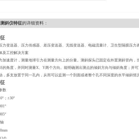
36测斜仪特征
的详细资料：
征
压力变送器、压力传感器、差压变送器、无线变送器、电磁流量计、卫生型隔膜压力
体及工控解决方案
力加速度计，测量地球引力在测量方向上的分量。测斜探头已固定在外置测斜管内，
斜的角度，并同时测量X、Y两个方向。能明确测出测点的倾斜方向与倾斜角度；并
动，多支放置于同一孔内，从而可以监测一个剖面或者整个孔不同深度的水平倾斜情
征
参数
10°；±30°
001°
005°
轴
00mm
-12个