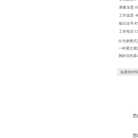
测量深度
1
工作温度
-
输出信号
R
工作电压
1
分为便携式
一种通过测
测斜仪的基
如果你对
S
您
您