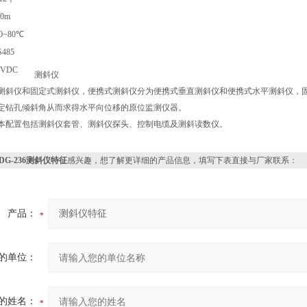
00m
40~80℃
S485
2VDC
测斜仪
测斜仪和固定式测斜仪，便携式测斜仪分为便携式垂直测斜仪和便携式水平测斜仪，
定钻孔倾斜角从而求得水平向位移的原位监测仪器。
本配置包括测斜仪套管、测斜仪探头、控制电缆及测斜读数仪。
DG-236测斜仪特征
感兴趣，想了解更详细的产品信息，填写下表直接与厂家联系：
产品：
的单位：
的姓名：