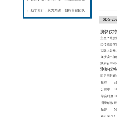
亮相 2026 上海世界煤炭工业博览会，
勤学笃行，聚力精进｜朝辉营销团队
SDG-2
现场高光记录
外出专项培训圆满落幕
测斜仪特
主生产经营
类传感器芯
实际上是重
直接读出倾
测斜管中滑
测斜仪特
固定测斜仪
量程
±
分辨率
0.
综合精度
0.
测量轴数
双
轮距
5
单孔测点
1